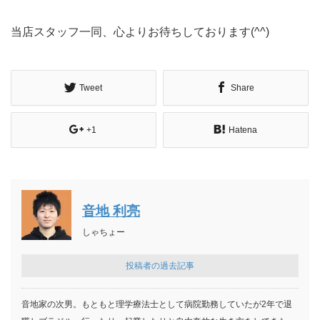
当店スタッフ一同、心よりお待ちしております(^^)
Tweet
Share
+1
Hatena
音地 利亮
しゃちょー
投稿者の過去記事
音地家の次男。もともと理学療法士として病院勤務していたが2年で退