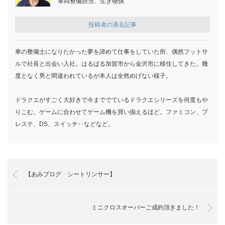
車両整備担当、生き物係
投稿者の過去記事
車の整備士になりたかった夢を諦めて仕事をしていた所、偶然フットサ
ルで社長と出会い入社。はるばる加賀市から金沢市に移住してきた。幾
度となく男と間違われているが本人は全然めげない様子。
ドラクエがすごく大好きで今まででているドラクエシリーズを何度もや
りこむ。ゲームに合わせてゲーム機を買い揃えるほど。ファミコン、プ
レステ、DS、スイッチ‥などなど。
【あみブログ シートリンサー】
ミニクロスオーバーご成約頂きました！