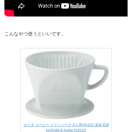
こんなやつ使うといいです。
カリタ コーヒー ドリッパー 2~4人用 HA102 波佐見焼
HASAMI & Kalita #02010