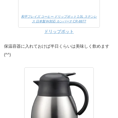
和平フレイズ コーヒー ドリップポット 1.0L ステンレ
ス 日本製 IH対応 カンパーナ CR-8877
ドリップポット
保温容器に入れておけば半日くらいは美味しく飲めます
(^^)